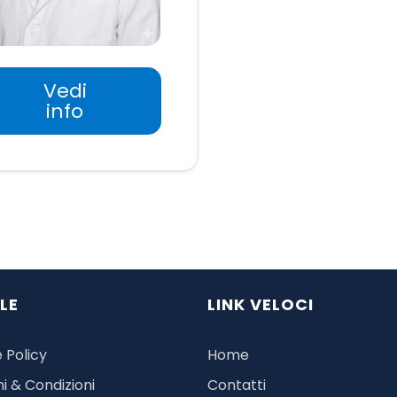
Vedi
info
LE
LINK VELOCI
 Policy
Home
i & Condizioni
Contatti