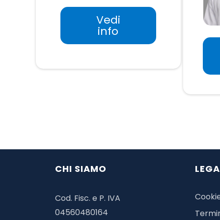
Vedi
info
CHI SIAMO
LEGA
Cookie
Cod. Fisc. e P. IVA
04560480164
Termin