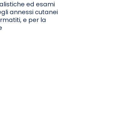
alistiche ed esami
egli annessi cutanei
matiti, e per la
e